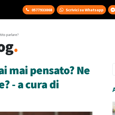
0577933868
Scrivici su Whatsapp
tito parlare?
og
.
ai mai pensato? Ne
? - a cura di