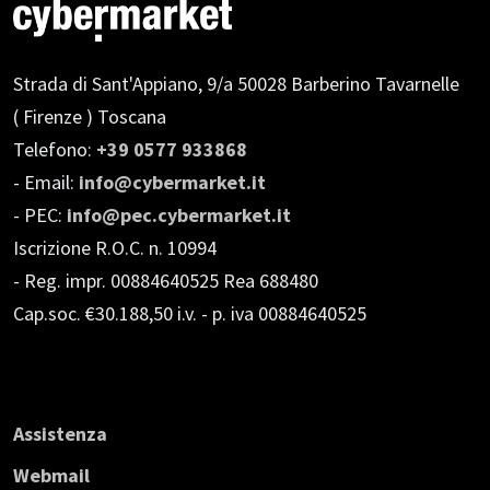
Strada di Sant'Appiano, 9/a
50028 Barberino Tavarnelle
( Firenze ) Toscana
Telefono:
+39 0577 933868
- Email:
info@cybermarket.it
- PEC:
info@pec.cybermarket.it
Iscrizione R.O.C. n. 10994
- Reg. impr. 00884640525 Rea 688480
Cap.soc. €30.188,50 i.v.
- p. iva 00884640525
Assistenza
Webmail