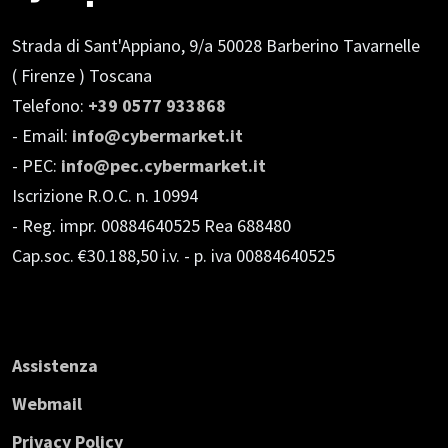
Strada di Sant'Appiano, 9/a
50028 Barberino Tavarnelle
( Firenze ) Toscana
Telefono:
+39 0577 933868
- Email:
info@cybermarket.it
- PEC:
info@pec.cybermarket.it
Iscrizione R.O.C. n. 10994
- Reg. impr. 00884640525 Rea 688480
Cap.soc. €30.188,50 i.v.
- p. iva 00884640525
Assistenza
Webmail
Privacy Policy