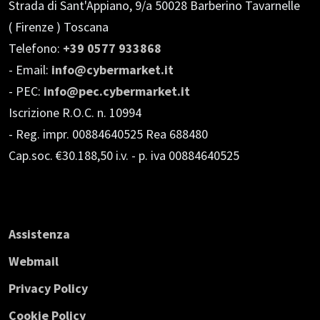
Strada di Sant'Appiano, 9/a
50028 Barberino Tavarnelle
( Firenze ) Toscana
Telefono:
+39 0577 933868
- Email:
info@cybermarket.it
- PEC:
info@pec.cybermarket.it
Iscrizione R.O.C. n. 10994
- Reg. impr. 00884640525 Rea 688480
Cap.soc. €30.188,50 i.v.
- p. iva 00884640525
Assistenza
Webmail
Privacy Policy
Cookie Policy