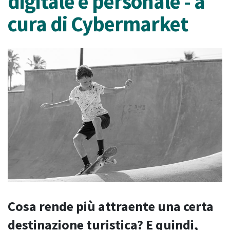
digitale e personale - a
cura di Cybermarket
Cosa rende più attraente una certa
destinazione turistica? E quindi,