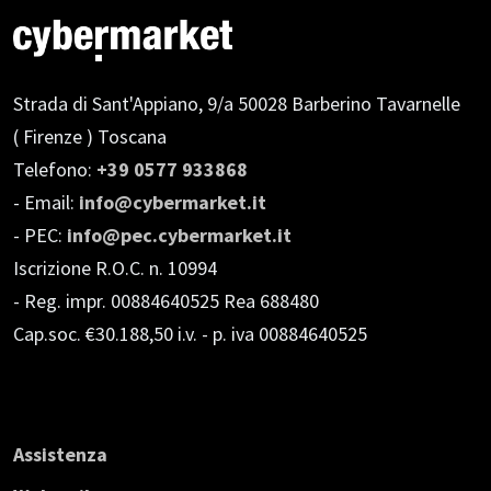
Strada di Sant'Appiano, 9/a
50028 Barberino Tavarnelle
( Firenze ) Toscana
Telefono:
+39 0577 933868
- Email:
info@cybermarket.it
- PEC:
info@pec.cybermarket.it
Iscrizione R.O.C. n. 10994
- Reg. impr. 00884640525 Rea 688480
Cap.soc. €30.188,50 i.v.
- p. iva 00884640525
Assistenza