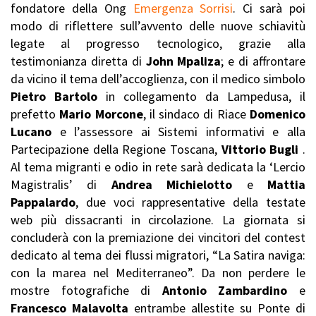
fondatore della Ong
Emergenza Sorrisi
. Ci sarà poi
modo di riflettere sull’avvento delle nuove schiavitù
legate al progresso tecnologico, grazie alla
testimonianza diretta di
John Mpaliza
; e di affrontare
da vicino il tema dell’accoglienza, con il medico simbolo
Pietro Bartolo
in collegamento da Lampedusa, il
prefetto
Mario Morcone
, il sindaco di Riace
Domenico
Lucano
e l’assessore ai Sistemi informativi e alla
Partecipazione della Regione Toscana,
Vittorio Bugli
.
Al tema migranti e odio in rete sarà dedicata la ‘Lercio
Magistralis’ di
Andrea Michielotto
e
Mattia
Pappalardo
, due voci rappresentative della testate
web più dissacranti in circolazione. La giornata si
concluderà con la premiazione dei vincitori del contest
dedicato al tema dei flussi migratori, “La Satira naviga:
con la marea nel Mediterraneo”. Da non perdere le
mostre fotografiche di
Antonio Zambardino
e
Francesco Malavolta
entrambe allestite su Ponte di