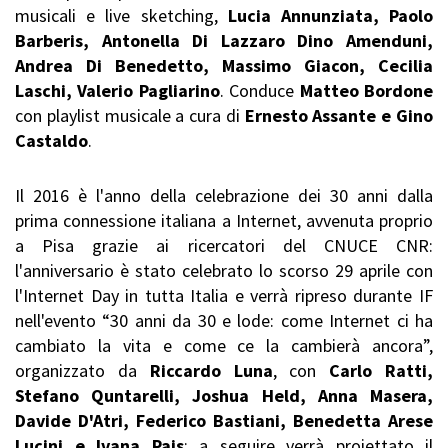
musicali e live sketching,
Lucia Annunziata, Paolo
Barberis, Antonella Di Lazzaro Dino Amenduni,
Andrea Di Benedetto, Massimo Giacon, Cecilia
Laschi, Valerio Pagliarino
. Conduce
Matteo Bordone
con playlist musicale a cura di
Ernesto
Assante e Gino
Castaldo
.
Il 2016 è l'anno della celebrazione dei 30 anni dalla
prima connessione italiana a Internet, avvenuta proprio
a Pisa grazie ai ricercatori del CNUCE CNR:
l'anniversario è stato celebrato lo scorso 29 aprile con
l'Internet Day in tutta Italia e verrà ripreso durante IF
nell'evento “30 anni da 30 e lode: come Internet ci ha
cambiato la vita e come ce la cambierà ancora”,
organizzato da
Riccardo Luna
, con
Carlo Ratti,
Stefano Quntarelli, Joshua Held, Anna Masera,
Davide D'Atri, Federico Bastiani, Benedetta Arese
Lucini e Ivana Pais
; a seguire verrà proiettato il