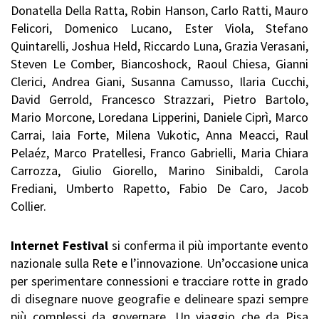
Donatella Della Ratta, Robin Hanson, Carlo Ratti, Mauro
Felicori, Domenico Lucano, Ester Viola, Stefano
Quintarelli, Joshua Held, Riccardo Luna, Grazia Verasani,
Steven Le Comber, Biancoshock, Raoul Chiesa, Gianni
Clerici, Andrea Giani, Susanna Camusso, Ilaria Cucchi,
David Gerrold, Francesco Strazzari, Pietro Bartolo,
Mario Morcone, Loredana Lipperini, Daniele Ciprì, Marco
Carrai, Iaia Forte, Milena Vukotic, Anna Meacci, Raul
Pelaéz, Marco Pratellesi, Franco Gabrielli, Maria Chiara
Carrozza, Giulio Giorello, Marino Sinibaldi, Carola
Frediani, Umberto Rapetto, Fabio De Caro, Jacob
Collier.
Internet Festival
si conferma il più importante evento
nazionale sulla Rete e l’innovazione. Un’occasione unica
per sperimentare connessioni e tracciare rotte in grado
di disegnare nuove geografie e delineare spazi sempre
più complessi da governare. Un viaggio che da Pisa