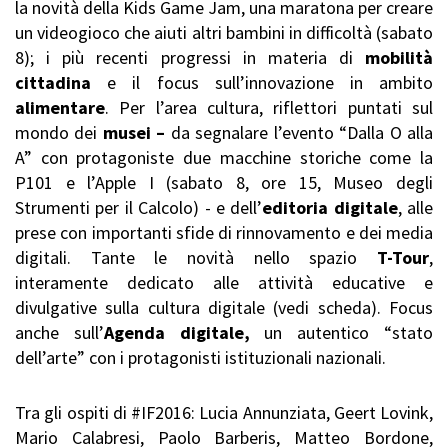
la novità della Kids Game Jam, una maratona per creare
un videogioco che aiuti altri bambini in difficoltà (sabato
8); i più recenti progressi in materia di
mobilità
cittadina
e il focus sull’innovazione in ambito
alimentare
. Per l’area cultura, riflettori puntati sul
mondo dei
musei –
da segnalare l’evento “Dalla O alla
A” con protagoniste due macchine storiche come la
P101 e l’Apple I (sabato 8, ore 15, Museo degli
Strumenti per il Calcolo) - e dell’
editoria digitale
, alle
prese con importanti sfide di rinnovamento e dei media
digitali. Tante le novità nello spazio
T-Tour
,
interamente dedicato alle attività educative e
divulgative sulla cultura digitale (vedi scheda). Focus
anche sull’
Agenda digitale,
un autentico “stato
dell’arte” con i protagonisti istituzionali nazionali.
Tra gli ospiti di #IF2016: Lucia Annunziata, Geert Lovink,
Mario Calabresi, Paolo Barberis, Matteo Bordone,