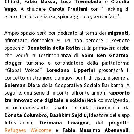
Chiusi, Fabio Massa, Luca Tremolada
e
Claudia
Vago.
A chiudere
Carola Frediani
con “Hacking di
Stato, tra sorveglianza, spionaggio e cyberwarfare”.
Ampio spazio sarà poi dedicato al tema dei
migranti
,
affrontato domenica 9. Da non perdere i keynote
speech di
Donatella della Ratta
sulla primavera araba
che vedrà la testimonianza di
Sami Ben Gharbia
,
blogger tunisino e cofondatore della piattaforma
“Global Voices”.
Loredana Lipperini
presenterà il
concetto di straniero da nuovi punti di vista, insieme a
Suleman Diara
della Cooperativa Sociale Barikamà. A
seguire, una serie di incontri affronteranno il
rapporto
tra innovazione digitale e solidarietà
coinvolgendo,
in un’interessante tavola rotonda coordinata da
Donata Columbro, Bashkim Sejdiu
, ideatore della app
Infostranieri;
Germana Lavagna
, del progetto
Refugees Welcome
e
Fabio Massimo Abenavoli
,