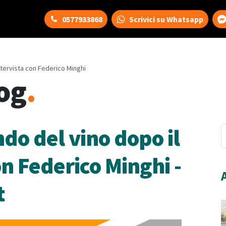
0577933868
Scrivici su Whatsapp
ntervista con Federico Minghi
og
.
o del vino dopo il
on Federico Minghi -
t