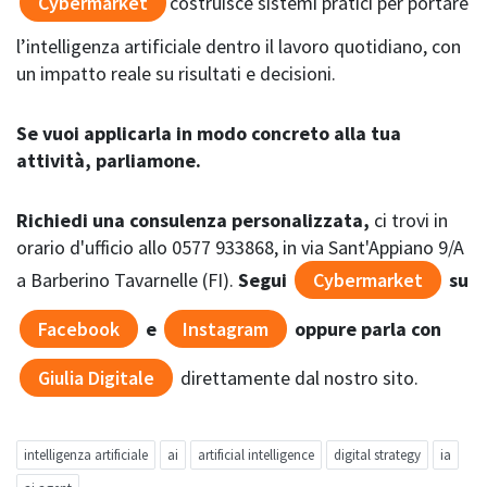
Cybermarket
costruisce sistemi pratici per portare
l’intelligenza artificiale dentro il lavoro quotidiano, con
un impatto reale su risultati e decisioni.
Se vuoi applicarla in modo concreto alla tua
attività, parliamone.
Richiedi una consulenza personalizzata,
ci trovi in
orario d'ufficio allo 0577 933868, in via Sant'Appiano 9/A
a Barberino Tavarnelle (FI).
Segui
Cybermarket
su
Facebook
e
Instagram
oppure parla con
Giulia Digitale
direttamente dal nostro sito.
intelligenza artificiale
ai
artificial intelligence
digital strategy
ia