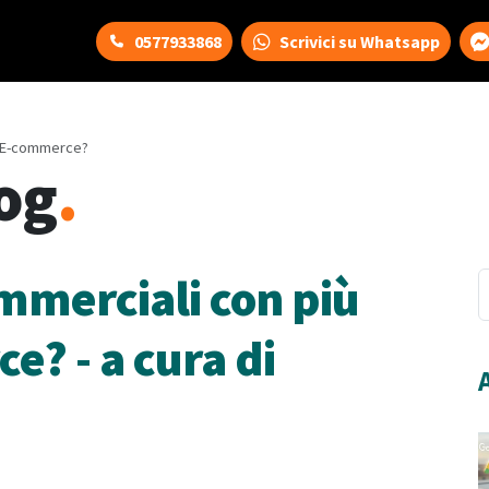
0577933868
Scrivici su Whatsapp
in E-commerce?
og
.
ommerciali con più
e? - a cura di