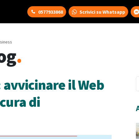
0577933868
Scrivici su Whatsapp
usiness
og
.
: avvicinare il Web
 cura di